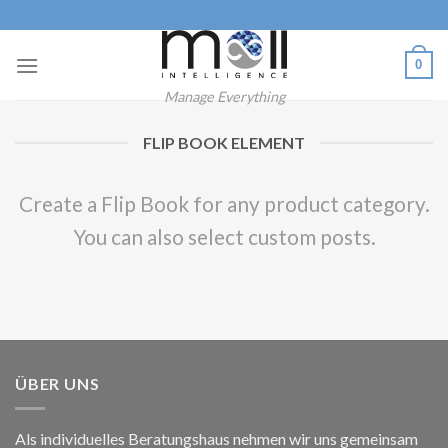
Skip
to
content
0
Manage Everything
FLIP BOOK ELEMENT
Create a Flip Book for any product category.
You can also select custom posts.
ÜBER UNS
Als individuelles Beratungshaus nehmen wir uns gemeinsam